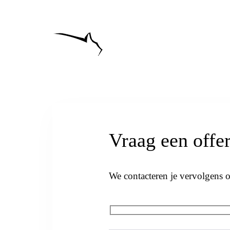
Skip
Skip
links
to
content
Vraag een offer
We contacteren je vervolgens 