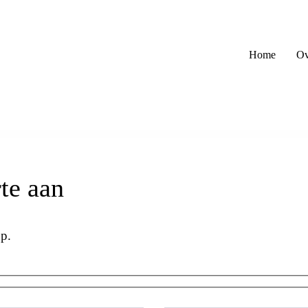
Home
Ov
te aan
op.